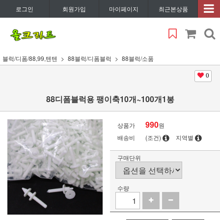
로그인
회원가입
마이페이지
최근본상품
블럭/디폼/88,99,텐텐
88블럭/디폼블럭
88블럭/소품
0
88디폼블럭용 팽이축10개~100개1봉
990
상품가
원
배송비
(조건)
지역별
구매단위
수량