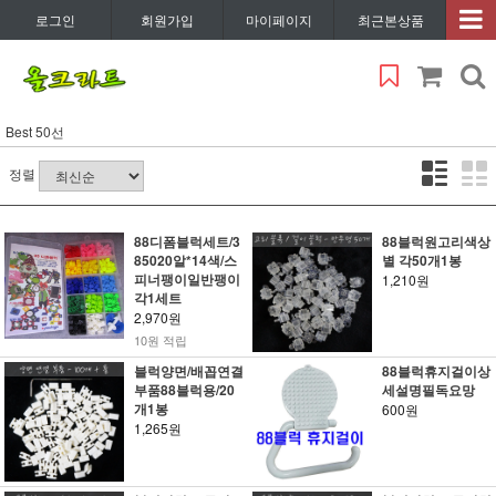
로그인
회원가입
마이페이지
최근본상품
Best 50선
정렬
88디폼블럭세트/3
88블럭원고리색상
85020알*14색/스
별 각50개1봉
피너팽이일반팽이
1,210원
각1세트
2,970원
10원 적립
블럭양면/배꼽연결
88블럭휴지걸이상
부품88블럭용/20
세설명필독요망
개1봉
600원
1,265원