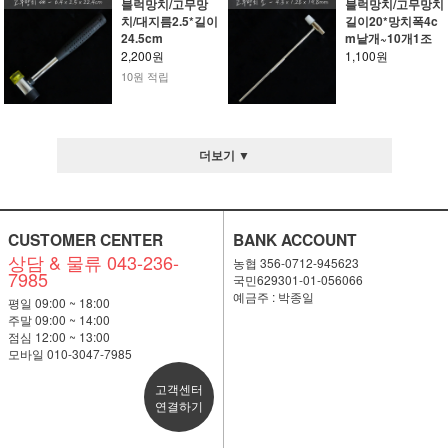
블럭망치/고무망
블럭망치/고무망치
치/대지름2.5*길이
길이20*망치폭4c
24.5cm
m낱개~10개1조
2,200원
1,100원
10원 적립
더보기 ▼
CUSTOMER CENTER
BANK ACCOUNT
상담 & 물류 043-236-
농협 356-0712-945623
7985
국민629301-01-056066
예금주 : 박종일
평일 09:00 ~ 18:00
주말 09:00 ~ 14:00
점심 12:00 ~ 13:00
모바일 010-3047-7985
고객센터
연결하기