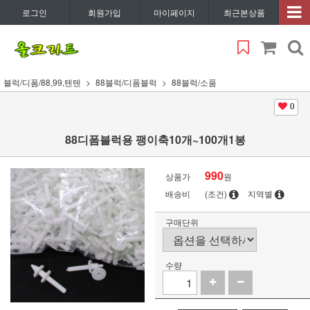
로그인
회원가입
마이페이지
최근본상품
블럭/디폼/88,99,텐텐
88블럭/디폼블럭
88블럭/소품
0
88디폼블럭용 팽이축10개~100개1봉
990
상품가
원
배송비
(조건)
지역별
구매단위
수량