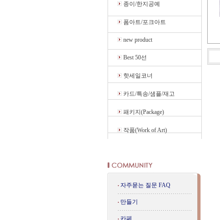
종이/한지공예
폼아트/포크아트
new product
Best 50선
핫세일코너
카드/특송/샘플/재고
패키지(Package)
작품(Work of Art)
자주묻는 질문 FAQ
만들기
카페