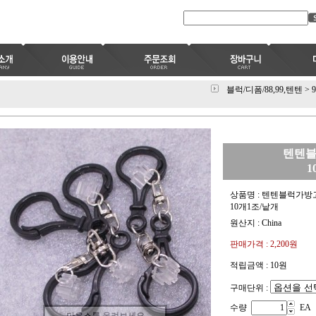
블럭/디폼/88,99,텐텐
>
텐텐
1
상품명 : 텐텐블럭가
10개1조/낱개
원산지 : China
판매가격 :
2,200
원
적립금액 :
10원
구매단위 :
수량
EA