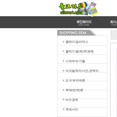
클레이/칼라믹스
블럭/디폼/88,99,텐텐
시계부속/거울
아크릴액자/사진,관액자
도구/부자재류
목재(반제)류
비즈공예
액세서리