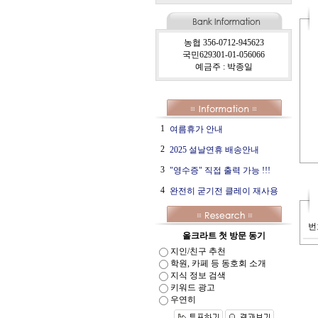
농협 356-0712-945623
국민629301-01-056066
예금주 : 박종일
1
여름휴가 안내
2
2025 설날연휴 배송안내
3
"영수증" 직접 출력 가능 !!!
4
완전히 굳기전 클레이 재사용
번
올크라트 첫 방문 동기
지인/친구 추천
학원, 카페 등 동호회 소개
지식 정보 검색
키워드 광고
우연히