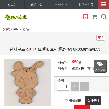
로그인
회원가입
마이페이지
최근본상품
목재(반제)류
판/걸이
1
팬시우드 십이지묘(卯), 토끼(兎)약63.0x83.0mm/4.5t
550
상품가
원
배송비
(조건)
지역별
관련상품
수량
관심상품
장바구니