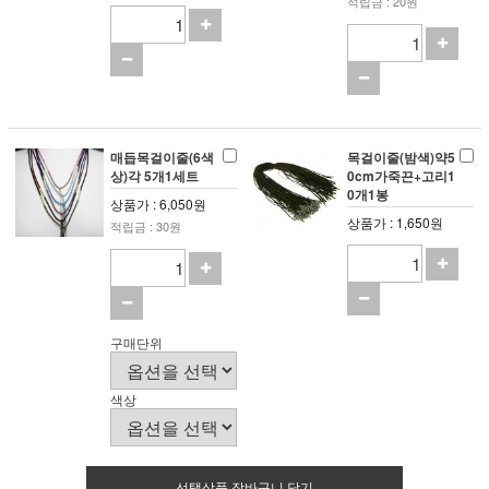
적립금 : 20원
매듭목걸이줄(6색
목걸이줄(밤색)약5
상)각 5개1세트
0cm가죽끈+고리1
0개1봉
상품가 : 6,050원
상품가 : 1,650원
적립금 : 30원
구매단위
색상
선택상품 장바구니 담기