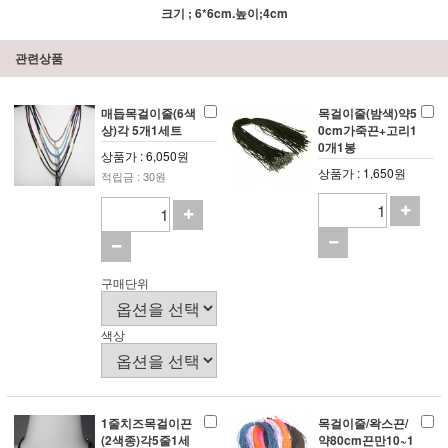
크기 ; 6*6cm.높이;4cm
관련상품
매듭목걸이줄(6색
목걸이줄(밤색)약5
상)각 5개1세트
0cm가죽끈+고리1
0개1봉
상품가 : 6,050원
상품가 : 1,650원
적립금 : 30원
구매단위
색상
1줄치즈목걸이끈
목걸이줄/왁스끈/
(2색종)각5줄1세
약80cm끈만10~1