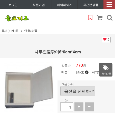
로그인
회원가입
마이페이지
최근본상품
목재(반제)류
인형/소품
5
나무연필깎이6*6cm*4cm
770
상품가
원
배송비
(조건)
지역별
관련상품
구매단위
수량