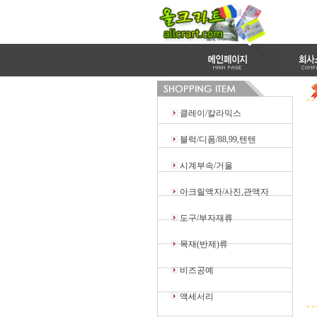
클레이/칼라믹스
블럭/디폼/88,99,텐텐
시계부속/거울
아크릴액자/사진,관액자
도구/부자재류
목재(반제)류
비즈공예
액세서리