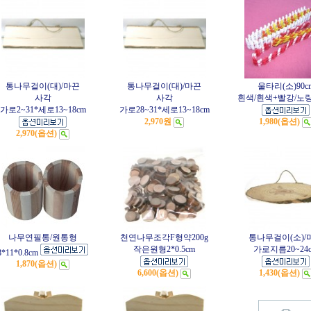
통나무걸이(대)/마끈
통나무걸이(대)/마끈
울타리(소)90c
사각
사각
흰색/흰색+빨강/노
가로2~31*세로13~18cm
가로28~31*세로13~18cm
2,970원
1,980(옵션)
2,970(옵션)
나무연필통/원통형
천연나무조각F형약200g
통나무걸이(소)/
작은원형2*0.5cm
가로지름20~24
8*11*0.8cm
1,870(옵션)
6,600(옵션)
1,430(옵션)