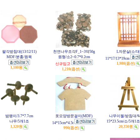
팔각받침대(13/12/11)
천연나무조각F_1~3약50g
L자문살(소/대
MDF/분홍/원목
원형/소2~0.7*0.2cm
11*17/13*19cm
1,980(옵션)
신규입고
1,100원
1,210(옵션)
밤팽이/3.7*7.7cm
옷모양방문걸이(MDF)
나무이젤/받침대/
나무/5개1조
15*23.5cm/소/5개1조
14*15cm*4.5t
1,320원
20,350원
990(옵션)