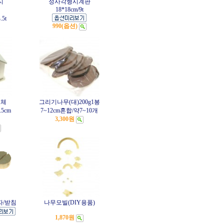
지
정사각형시계판
18*18cm/9t
.5t
990(옵션)
입체
그리기나무(대)200g1봉
.5cm
7~12cm혼합/약7~10개
3,300원
자/받침
나무모빌(DIY용품)
1,870원