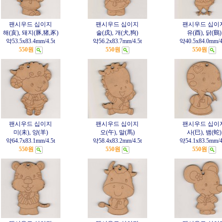
팬시우드 십이지
팬시우드 십이지
팬시우드 십이
해(亥), 돼지(豚,猪,豕)
술(戌), 개(犬,狗)
유(酉), 닭(鷄)
약53.5x83.4mm/4.5t
약56.2x83.7mm/4.5t
약40.5x84.0mm/4
550원
550원
550원
팬시우드 십이지
팬시우드 십이지
팬시우드 십이
미(未), 양(羊)
오(午), 말(馬)
사(巳), 뱀(蛇)
약64.7x83.1mm/4.5t
약58.4x83.2mm/4.5t
약54.1x83.5mm/4
550원
550원
550원