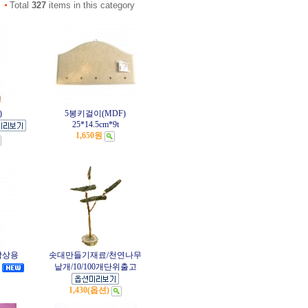
Total
327
items in this category
)
5봉키걸이(MDF)
25*14.5cm*9t
1,650원
탁상용
솟대만들기재료/천연나무
낱개/10/100개단위출고
1,430(옵션)