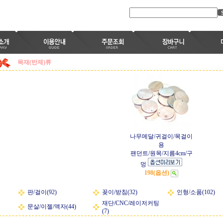
목재(반제)류
나무메달/귀걸이/목걸이
용
팬던트/원목/지름4cm/구
멍
198(옵션)
판/걸이(92)
꽂이/받침(32)
인형/소품(102)
재단/CNC/레이저커팅
문살/이젤/액자(44)
(7)