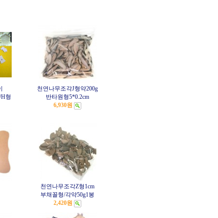
이
천연나무조각J형약200g
/H형
반타원형5*0.2cm
6,930원
천연나무조각Z형1cm
부채꼴형/각약50g1봉
2,420원