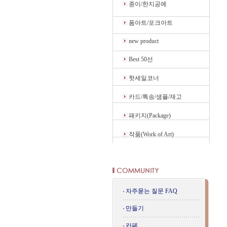
종이/한지공예
폼아트/포크아트
new product
Best 50선
핫세일코너
카드/특송/샘플/재고
패키지(Package)
작품(Work of Art)
자주묻는 질문 FAQ
만들기
카페