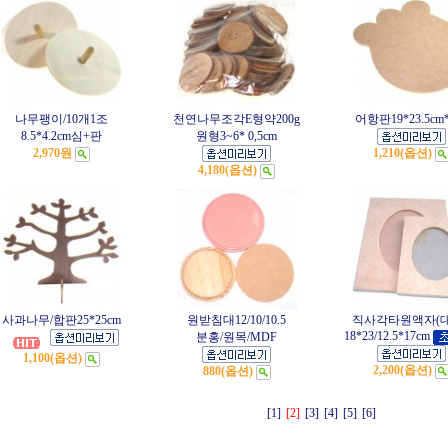
나무팽이/10개1조
천연나무조각E형약200g
어항판19*23.5cm*
8.5*4.2cm심+판
원형3~6* 0,5cm
2,970원
1,210(옵션)
4,180(옵션)
사과나무/합판25*25cm
원받침대12/10/10.5
직사각타원액자(대
18*23/12.5*17cm
분홍/원목/MDF
1,100(옵션)
2,200(옵션)
880(옵션)
[1]
[2]
[3]
[4]
[5]
[6]