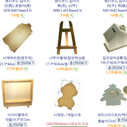
팬시우드 십이지
팬시우드 십이지
팬시우드 십이
인(寅), 호랑이(虎)
축(丑), 소(牛)
자(子), 쥐(鼠)
약59.8x83.9mm/4.5t
약60.3 x83.8mm/4.5t
약63.9x82.6mm/4
550원
550원
550원
시계메모판(원두막)
나무이젤/받침대/탁상용
집모양저금통/
가9.2*세10.5*폭/4
21.5*44cm
17.3*30.0cm/중
2,970(옵션)
4,180(옵션)
1,210(옵션)
사각이젤액자
시계판／게일시계
크리스마스트리/액
작품14.5*10.5cm
총높이15cm
210x330x6mm/시계숫자 미포
770(옵션)