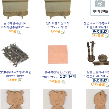
원목이젤사진액자
원목이젤사진액자
천연나무조각/통나
10개이상주문/13*15cm
13*15cm/5개1조
지름약8~9/두께0.
935원
4,950원
594(옵션)
천연나무조각Y형약200g
정사각판/명판(소/중)
장승만들기세트/
10cm*3~10mm
75/받침+170~200m
10*10/15*15cm
3,630원
770(옵션)
1,650(옵션)