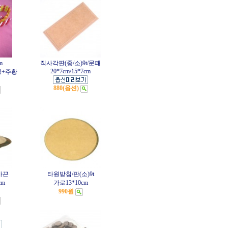
m
직사각판(중/소)9t/문패
20*7cm/15*7cm
랑+주황
880(옵션)
마끈
타원받침/판(소)9t
cm
가로13*10cm
990원