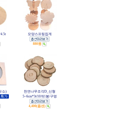
4.5t
모양스프링집게
880원
/소)
천연나무조각D_신형
5~6cm*3t/10개1봉/구멍
4,400(옵션)