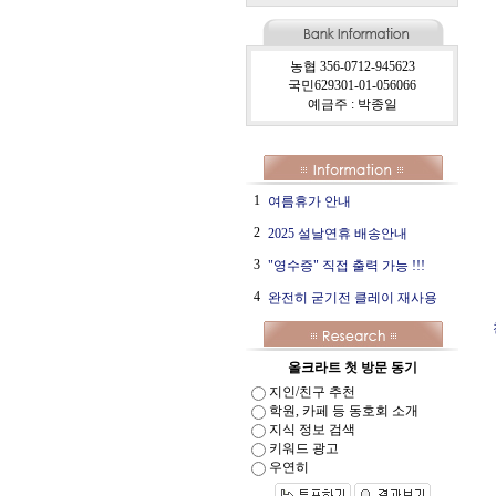
농협 356-0712-945623
국민629301-01-056066
예금주 : 박종일
1
여름휴가 안내
2
2025 설날연휴 배송안내
3
"영수증" 직접 출력 가능 !!!
4
완전히 굳기전 클레이 재사용
올크라트 첫 방문 동기
지인/친구 추천
학원, 카페 등 동호회 소개
지식 정보 검색
키워드 광고
우연히