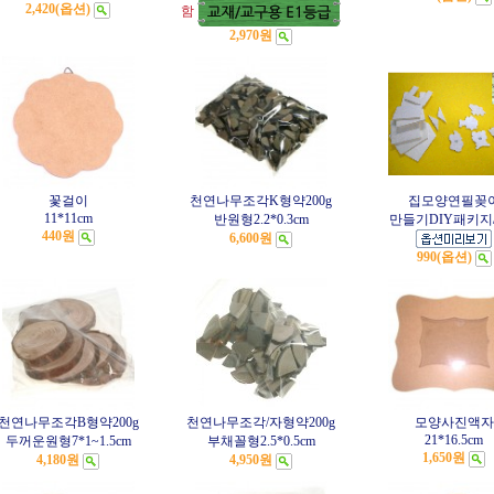
2,420(옵션)
함
2,970원
꽃걸이
천연나무조각K형약200g
집모양연필꽂
11*11cm
반원형2.2*0.3cm
만들기DIY패키지
440원
6,600원
990(옵션)
천연나무조각B형약200g
천연나무조각/자형약200g
모양사진액자
21*16.5cm
두꺼운원형7*1~1.5cm
부채꼴형2.5*0.5cm
1,650원
4,180원
4,950원