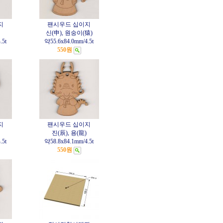
지
팬시우드 십이지
신(申), 원숭이(猿)
.5t
약55.6x84.0mm/4.5t
550원
지
팬시우드 십이지
진(辰), 용(龍)
.5t
약58.8x84.1mm/4.5t
550원