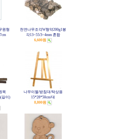
무원형
천연나무조각W형약200g1봉
7cm
각13~55/3~4mm 혼합
6,600원
원목
나무이젤/받침대/탁상용
m(길이)
15*28*50cm/대
8,800원