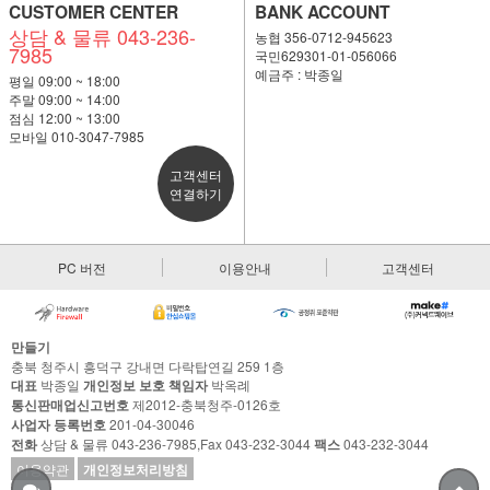
CUSTOMER CENTER
BANK ACCOUNT
상담 & 물류 043-236-
농협 356-0712-945623
7985
국민629301-01-056066
예금주 : 박종일
평일 09:00 ~ 18:00
주말 09:00 ~ 14:00
점심 12:00 ~ 13:00
모바일 010-3047-7985
고객센터
연결하기
PC 버전
이용안내
고객센터
만들기
충북 청주시 흥덕구 강내면 다락탑연길 259 1층
대표
박종일
개인정보 보호 책임자
박옥례
통신판매업신고번호
제2012-충북청주-0126호
사업자 등록번호
201-04-30046
전화
상담 & 물류 043-236-7985,Fax 043-232-3044
팩스
043-232-3044
이용약관
개인정보처리방침